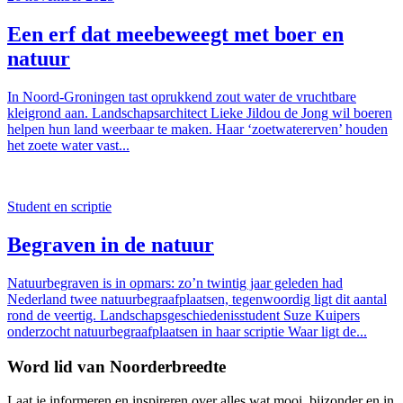
Een erf dat meebeweegt met boer en
natuur
In Noord-Groningen tast oprukkend zout water de vruchtbare
kleigrond aan. Landschapsarchitect Lieke Jildou de Jong wil boeren
helpen hun land weerbaar te maken. Haar ‘zoetwatererven’ houden
het zoete water vast...
Student en scriptie
Begraven in de natuur
Natuurbegraven is in opmars: zo’n twintig jaar geleden had
Nederland twee natuurbegraafplaatsen, tegenwoordig ligt dit aantal
rond de veertig. Landschapsgeschiedenisstudent Suze Kuipers
onderzocht natuurbegraafplaatsen in haar scriptie Waar ligt de...
Word lid van Noorderbreedte
Laat je informeren en inspireren over alles wat mooi, bijzonder en in