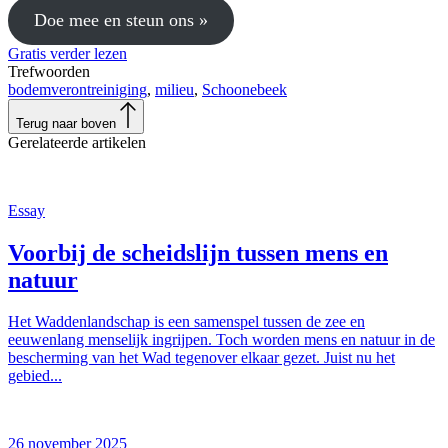
Doe mee en steun ons »
Gratis verder lezen
Trefwoorden
bodemverontreiniging
,
milieu
,
Schoonebeek
Terug naar boven
Gerelateerde artikelen
Essay
Voorbij de scheidslijn tussen mens en
natuur
Het Waddenlandschap is een samenspel tussen de zee en
eeuwenlang menselijk ingrijpen. Toch worden mens en natuur in de
bescherming van het Wad tegenover elkaar gezet. Juist nu het
gebied...
26 november 2025