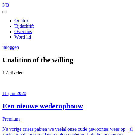
NB
Ontdek
Tijdschrift
Over ons
Word lid
inloggen
Coalition of the willing
1 Artikelen
11 juni 2020
Een nieuwe wederopbouw
Premium
Na vorige crises pakten we veelal onze oude gewoontes weer op - al
zeiden we dat we ons leven wilden beteren. Lukt het ons om na