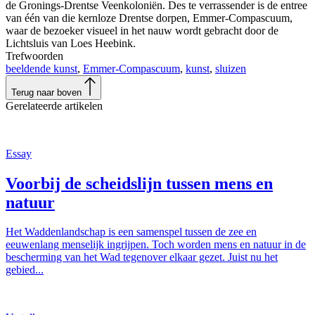
de Gronings-Drentse Veenkoloniën. Des te verrassender is de entree
van één van die kernloze Drentse dorpen, Emmer-Compascuum,
waar de bezoeker visueel in het nauw wordt gebracht door de
Lichtsluis van Loes Heebink.
Trefwoorden
beeldende kunst
,
Emmer-Compascuum
,
kunst
,
sluizen
Terug naar boven
Gerelateerde artikelen
Essay
Voorbij de scheidslijn tussen mens en
natuur
Het Waddenlandschap is een samenspel tussen de zee en
eeuwenlang menselijk ingrijpen. Toch worden mens en natuur in de
bescherming van het Wad tegenover elkaar gezet. Juist nu het
gebied...