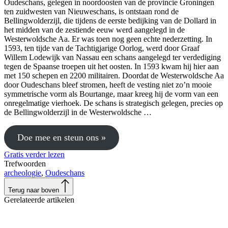
Oudeschans, gelegen in noordoosten van de provincie Groningen
ten zuidwesten van Nieuweschans, is ontstaan rond de
Bellingwolderzijl, die tijdens de eerste bedijking van de Dollard in
het midden van de zestiende eeuw werd aangelegd in de
Westerwoldsche Aa. Er was toen nog geen echte nederzetting. In
1593, ten tijde van de Tachtigjarige Oorlog, werd door Graaf
Willem Lodewijk van Nassau een schans aangelegd ter verdediging
tegen de Spaanse troepen uit het oosten. In 1593 kwam hij hier aan
met 150 schepen en 2200 militairen. Doordat de Westerwoldsche Aa
door Oudeschans bleef stromen, heeft de vesting niet zo’n mooie
symmetrische vorm als Bourtange, maar kreeg hij de vorm van een
onregelmatige vierhoek. De schans is strategisch gelegen, precies op
de Bellingwolderzijl in de Westerwoldsche …
Doe mee en steun ons »
Gratis verder lezen
Trefwoorden
archeologie
,
Oudeschans
Terug naar boven
Gerelateerde artikelen