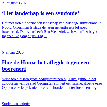
27 augustus 2025
‘Het landschap is een symfonie’
Het met sloten doorsneden landschap van Middag-Humsterland in
Noord-Groningen is sinds de jaren negentig relatief goed
beschermd. Daarvoor heeft Ben Westerink zich vanaf het begin
ingezet. Nog dagelijks is hij...
6 januari 2026
Hoe de Hunze het aflegde tegen een
boerenerf
Verscholen tussen grote bedrijfsterreinen bij Euvelgunne in het
zuidoosten van de stad Groningen slingert een smalle, groene oase.
Op een enkele plek niet meer dan honderd meter breed, en nog...
Student en scriptie