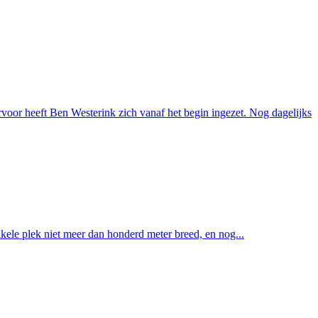
oor heeft Ben Westerink zich vanaf het begin ingezet. Nog dagelijks
nkele plek niet meer dan honderd meter breed, en nog...