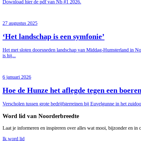
Download hier de pdf van Nb #1 2026.
27 augustus 2025
‘Het landschap is een symfonie’
Het met sloten doorsneden landschap van Middag-Humsterland in Noor
is hij...
6 januari 2026
Hoe de Hunze het aflegde tegen een boeren
Verscholen tussen grote bedrijfsterreinen bij Euvelgunne in het zuido
Word lid van Noorderbreedte
Laat je informeren en inspireren over alles wat mooi, bijzonder en in
Ik word lid