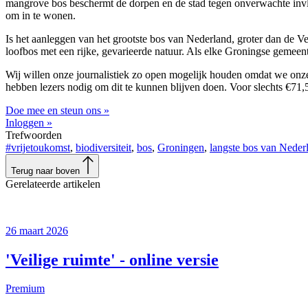
mangrove bos beschermt de dorpen en de stad tegen onverwachte invl
om in te wonen.
Is het aanleggen van het grootste bos van Nederland, groter dan de Ve
loofbos met een rijke, gevarieerde natuur. Als elke Groningse gemeent
Wij willen onze journalistiek zo open mogelijk houden omdat we onze 
hebben lezers nodig om dit te kunnen blijven doen. Voor slechts €71,50 
Doe mee en steun ons »
Inloggen »
Trefwoorden
#vrijetoukomst
,
biodiversiteit
,
bos
,
Groningen
,
langste bos van Neder
Terug naar boven
Gerelateerde artikelen
26 maart 2026
'Veilige ruimte' - online versie
Premium