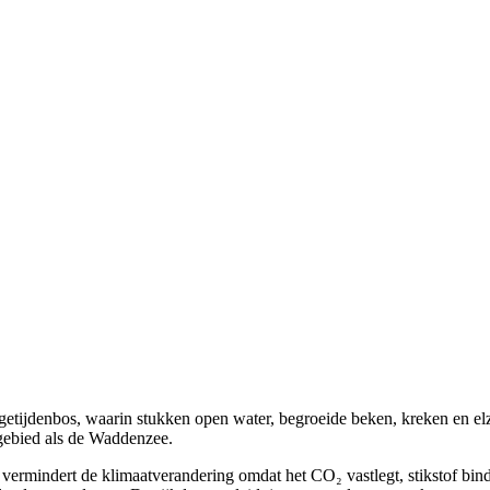
 getijdenbos, waarin stukken open water, begroeide beken, kreken en e
gebied als de Waddenzee.
t vermindert de klimaatverandering omdat het CO₂ vastlegt, stikstof bi